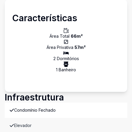
Características
Área Total
66
m²
Área Privativa
57
m²
2
Dormitório
s
1
Banheiro
Infraestrutura
Condomínio Fechado
Elevador