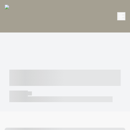
----- ----- -- ------ ---- ---- -- ----- -----
----- --- ------
----- -----
----- ----- -- ------ ---- ---- -- ----- ----- ----- --- ------