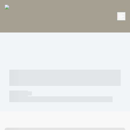
----- ----- -- ------ ---- ---- -- ----- -----
----- --- ------
----- -----
----- ----- -- ------ ---- ---- -- ----- ----- ----- --- ------