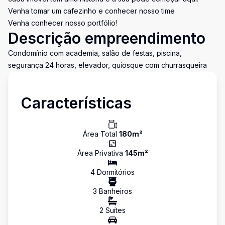
Venha tomar um cafezinho e conhecer nosso time
Venha conhecer nosso portfólio!
Descrição empreendimento
Condomínio com academia, salão de festas, piscina,
segurança 24 horas, elevador, quiosque com churrasqueira
Características
Área Total
180
m²
Área Privativa
145
m²
4
Dormitório
s
3
Banheiro
s
2
Suíte
s