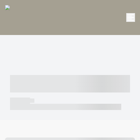
----- ----- -- ------ ---- ---- -- ----- -----
----- --- ------
----- -----
----- ----- -- ------ ---- ---- -- ----- ----- ----- --- ------