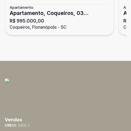
Apartamento
Apa
Apartamento, Coqueiros, 03
Ap
R$ 995.000,00
R$
Dormitórios/01 Suíte
Do
Coqueiros, Florianópolis - SC
Coq
Vendas
CRECI:
3350 J