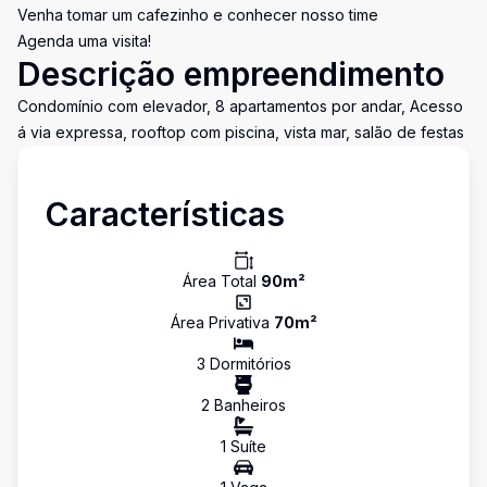
Venha tomar um cafezinho e conhecer nosso time
Agenda uma visita!
Descrição empreendimento
Condomínio com elevador, 8 apartamentos por andar, Acesso
á via expressa, rooftop com piscina, vista mar, salão de festas
Características
Área Total
90
m²
Área Privativa
70
m²
3
Dormitório
s
2
Banheiro
s
1
Suíte