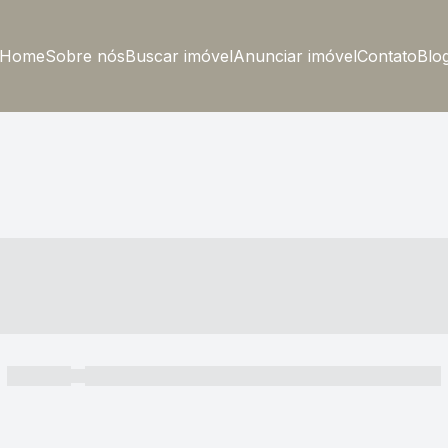
Home
Sobre nós
Buscar imóvel
Anunciar imóvel
Contato
Blo
----- ---- ---- -- ----
----- -----
----- ----- -- ------ ---- ---- -- ----- ----- ----- --- ------