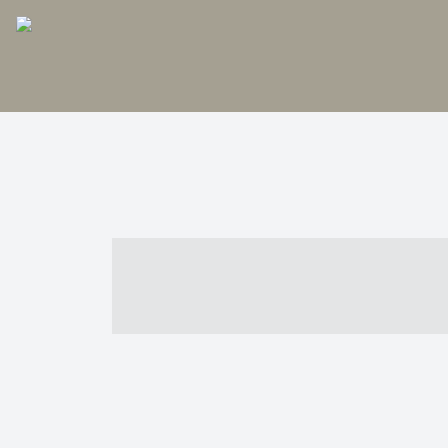
----- ----- -- -
- ------