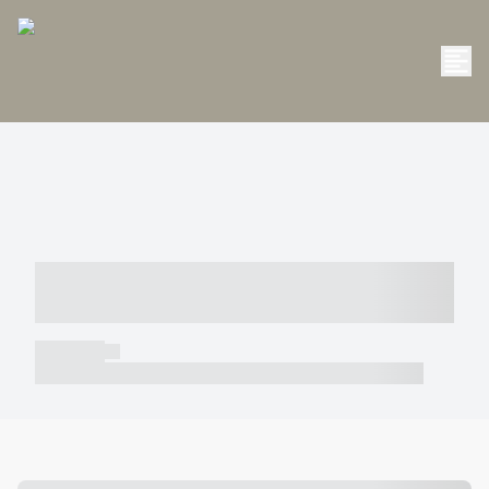
----- ----- -- ------ ---- ---- -- ----- -----
----- --- ------
----- -----
----- ----- -- ------ ---- ---- -- ----- ----- ----- --- ------