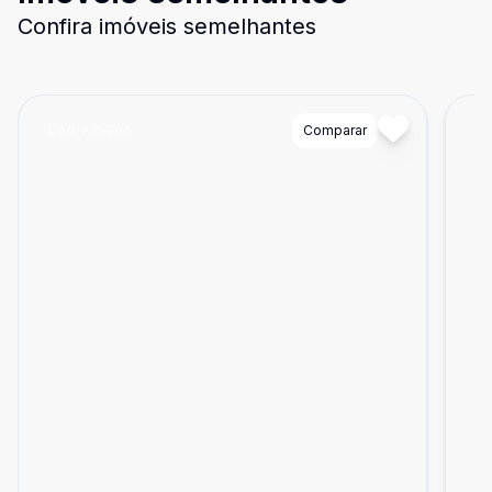
Confira imóveis semelhantes
Cód:
A25906
Comparar
Có