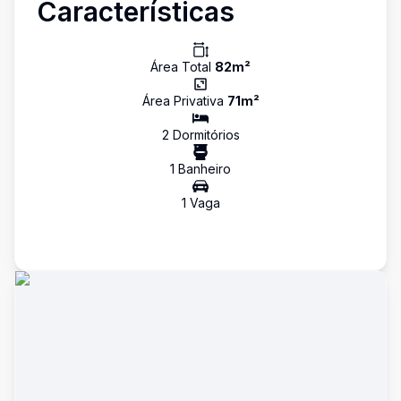
Características
Área Total
82
m²
Área Privativa
71
m²
2
Dormitório
s
1
Banheiro
1
Vaga