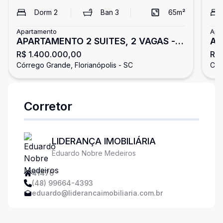
Dorm
2
Ban
3
65
m²
Apartamento
Apa
APARTAMENTO 2 SUITES, 2 VAGAS -
Ap
R$ 1.400.000,00
R$ 
CORREGO GRANDE
Do
Córrego Grande, Florianópolis - SC
Cór
Corretor
LIDERANÇA IMOBILIÁRIA
Eduardo Nobre Medeiros
41476
(48) 99664-4393
eduardo@liderancaimobiliaria.com.br