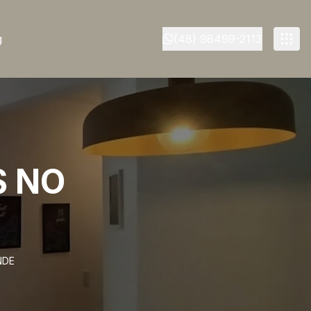
g
(48) 98499-2113
S NO
NDE