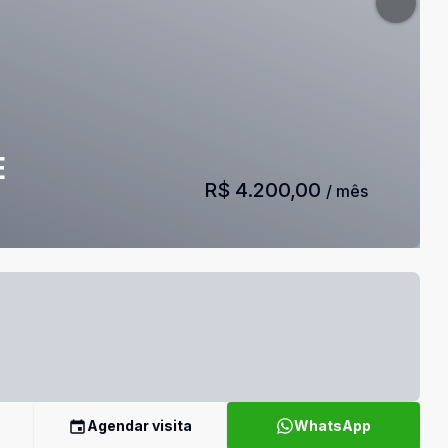
E
R$ 4.200,00
/ mês
Agendar visita
WhatsApp