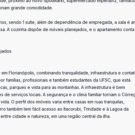
de, próximo ao novo SpotMarkt, supermercado Imperatriz, farmácia
ionam grande comodidade.
rios, sendo 1 suíte, além de dependência de empregada, a sala é a
a. A cozinha dispõe de móveis planejados, e o apartamento conta
ejados
em Florianópolis, combinando tranquilidade, infraestrutura e conta
or famílias, profissionais e também estudantes da UFSC, que está
icas, parques e vista para as montanhas. A infraestrutura é bem
de serviços locais. A segurança e o clima familiar tornam o Córre
a. O perfil dos imóveis varia entre casas em ruas tranquilas,
ro também tem fácil acesso ao Itacorubi, Trindade e à Lagoa da
entre cidade e natureza, em uma região central da ilha.