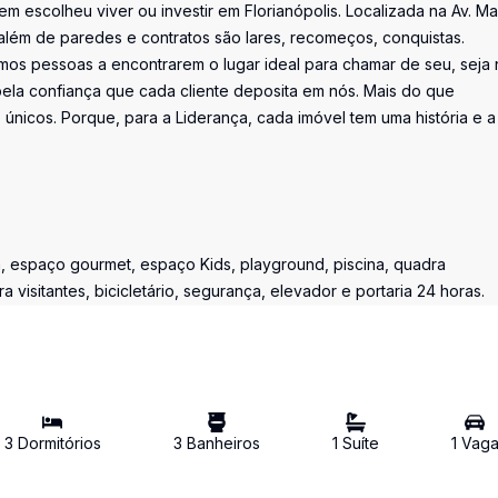
uem escolheu viver ou investir em Florianópolis. Localizada na Av. M
além de paredes e contratos são lares, recomeços, conquistas.
os pessoas a encontrarem o lugar ideal para chamar de seu, seja 
la confiança que cada cliente deposita em nós. Mais do que
únicos. Porque, para a Liderança, cada imóvel tem uma história e a
, espaço gourmet, espaço Kids, playground, piscina, quadra
visitantes, bicicletário, segurança, elevador e portaria 24 horas.
3
Dormitório
s
3
Banheiro
s
1
Suíte
1
Vag