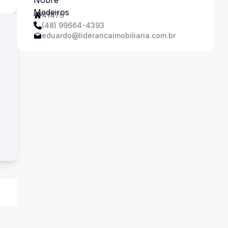
41476
(48) 99664-4393
eduardo@liderancaimobiliaria.com.br