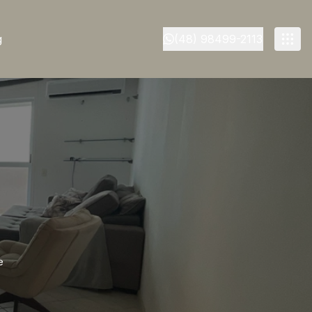
g
(48) 98499-2113
e