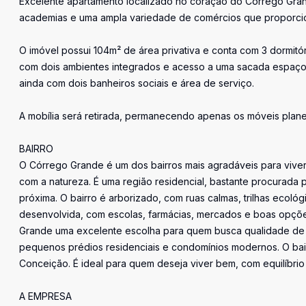
Excelente apartamento localizado no coração do Córrego Gran
academias e uma ampla variedade de comércios que proporc
O imóvel possui 104m² de área privativa e conta com 3 dormitó
com dois ambientes integrados e acesso a uma sacada espaços
ainda com dois banheiros sociais e área de serviço.
A mobília será retirada, permanecendo apenas os móveis plan
BAIRRO
O Córrego Grande é um dos bairros mais agradáveis para viver 
com a natureza. É uma região residencial, bastante procurada p
próxima. O bairro é arborizado, com ruas calmas, trilhas ecológ
desenvolvida, com escolas, farmácias, mercados e boas opções 
Grande uma excelente escolha para quem busca qualidade de vid
pequenos prédios residenciais e condomínios modernos. O bair
Conceição. É ideal para quem deseja viver bem, com equilíbrio 
A EMPRESA