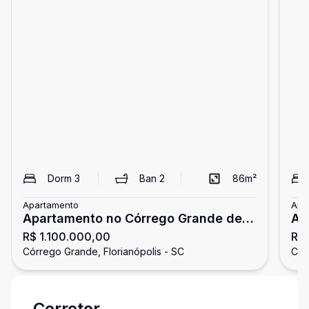
Dorm
3
Ban
2
86
m²
Apartamento
Apa
Apartamento no Córrego Grande de 3
Ap
R$ 1.100.000,00
R$ 
dormitórios
Do
Córrego Grande, Florianópolis - SC
Cór
Corretor