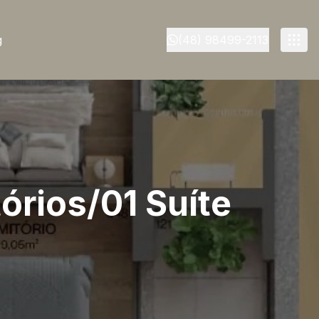
g
(48) 98499-2113
órios/01 Suíte