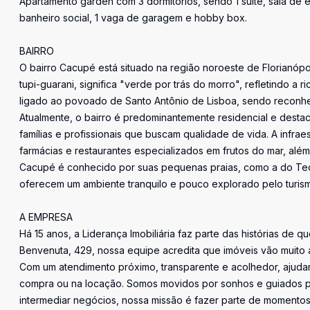
Apartamento garden com 3 dormitórios, sendo 1 suíte, sala de es
banheiro social, 1 vaga de garagem e hobby box.
BAIRRO
O bairro Cacupé está situado na região noroeste de Florianóp
tupi-guarani, significa "verde por trás do morro", refletindo a
ligado ao povoado de Santo Antônio de Lisboa, sendo reconheci
Atualmente, o bairro é predominantemente residencial e destac
famílias e profissionais que buscam qualidade de vida. A infra
farmácias e restaurantes especializados em frutos do mar, além
Cacupé é conhecido por suas pequenas praias, como a do Teod
oferecem um ambiente tranquilo e pouco explorado pelo turis
A EMPRESA
Há 15 anos, a Liderança Imobiliária faz parte das histórias de q
Benvenuta, 429, nossa equipe acredita que imóveis vão muito 
Com um atendimento próximo, transparente e acolhedor, ajudam
compra ou na locação. Somos movidos por sonhos e guiados pe
intermediar negócios, nossa missão é fazer parte de momentos 