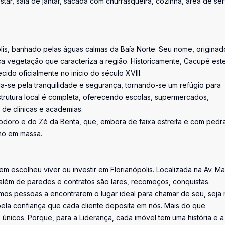
tar, sala de jantar, sacada com churrasqueira, cozinha, área de ser
olis, banhado pelas águas calmas da Baía Norte. Seu nome, origina
 rica vegetação que caracteriza a região. Historicamente, Cacupé es
do oficialmente no início do século XVIII.
a-se pela tranquilidade e segurança, tornando-se um refúgio para
estrutura local é completa, oferecendo escolas, supermercados,
 de clínicas e academias.
oro e do Zé da Benta, que, embora de faixa estreita e com pedra
mo em massa.
uem escolheu viver ou investir em Florianópolis. Localizada na Av. M
além de paredes e contratos são lares, recomeços, conquistas.
os pessoas a encontrarem o lugar ideal para chamar de seu, seja 
la confiança que cada cliente deposita em nós. Mais do que
únicos. Porque, para a Liderança, cada imóvel tem uma história e a