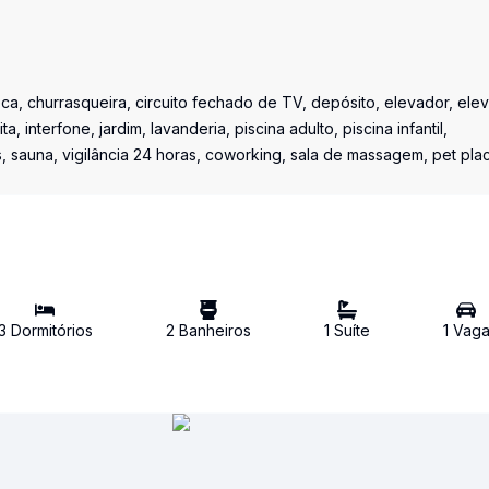
ca, churrasqueira, circuito fechado de TV, depósito, elevador, ele
 interfone, jardim, lavanderia, piscina adulto, piscina infantil,
os, sauna, vigilância 24 horas, coworking, sala de massagem, pet pla
3
Dormitório
s
2
Banheiro
s
1
Suíte
1
Vag