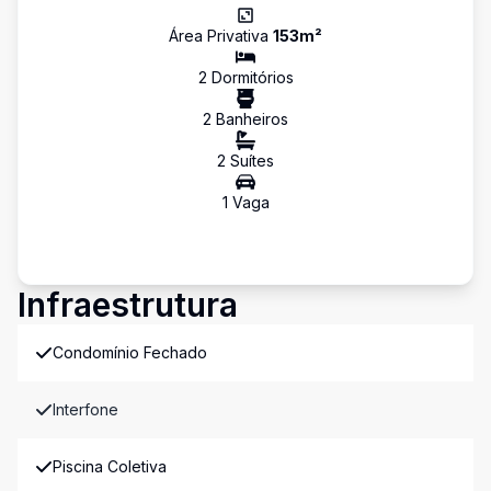
Área Privativa
153
m²
2
Dormitório
s
2
Banheiro
s
2
Suíte
s
1
Vaga
Infraestrutura
Condomínio Fechado
Interfone
Piscina Coletiva