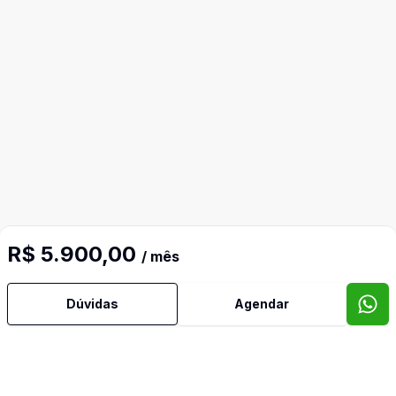
R$ 5.900,00
/ mês
Mais informações
Dúvidas
Agendar
Água Quente
Ar Condicionado