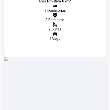
Área Privativa
67
m²
2
Dormitório
s
3
Banheiro
s
2
Suíte
s
1
Vaga