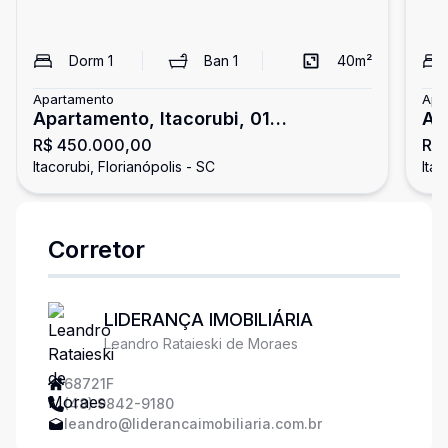
Dorm
1
Ban
1
40
m²
Apartamento
Apa
Apartamento, Itacorubi, 01
Ap
R$ 450.000,00
R$
Dormitório, 01 Vaga
Do
Itacorubi, Florianópolis - SC
Itac
Corretor
LIDERANÇA IMOBILIÁRIA
Leandro Rataieski de Moraes
68721F
(48) 9842-9180
leandro@liderancaimobiliaria.com.br