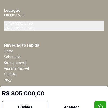
Locação
CRECI:
3350 J
(48) 3232-2490
(48) 98850-7415
Navegação rápida
Home
Sobre nós
Buscar imóvel
Anunciar imóvel
Contato
Blog
R$ 805.000,00
Imobiliária Certificada:
Selo de Tecnologia Loft
Dúvidas
Agendar