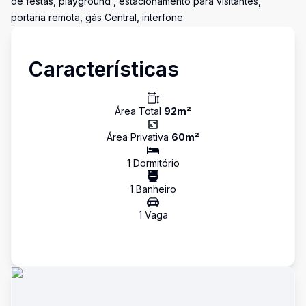
de festas, playground , estacionamento para visitantes,
portaria remota, gás Central, interfone
Características
Área Total
92
m²
Área Privativa
60
m²
1
Dormitório
1
Banheiro
1
Vaga