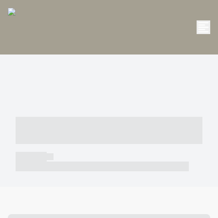
----- ----- -- ------ ---- ---- -- ----- -----
----- --- ------
----- -----
----- ----- -- ------ ---- ---- -- ----- ----- ----- --- ------