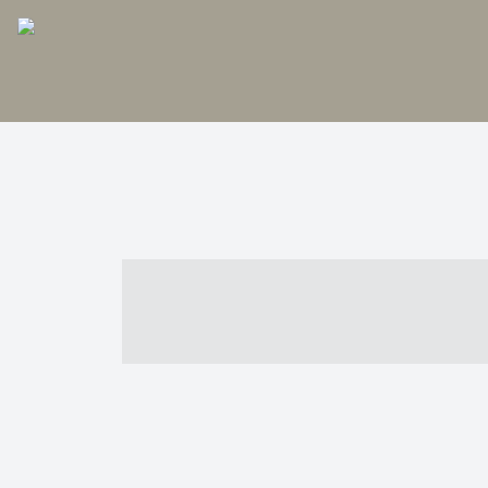
----- ----- -- -
- ------