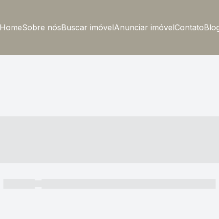
Home
Sobre nós
Buscar imóvel
Anunciar imóvel
Contato
Blo
----- ---- ---- -- ----
----- -----
----- ----- -- ------ ---- ---- -- ----- ----- ----- --- ------