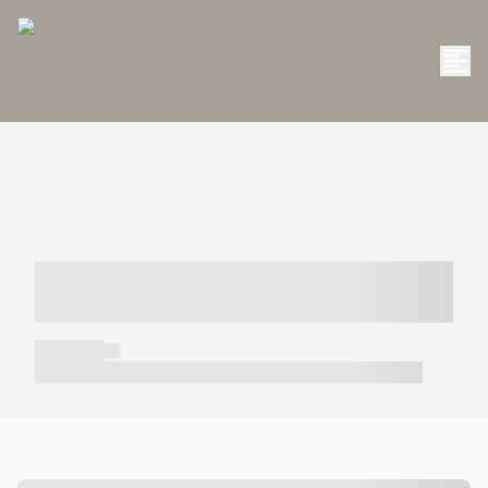
----- ----- -- ------ ---- ---- -- ----- -----
----- --- ------
----- -----
----- ----- -- ------ ---- ---- -- ----- ----- ----- --- ------