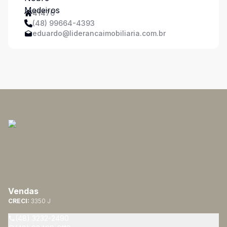
41476
(48) 99664-4393
eduardo@liderancaimobiliaria.com.br
Vendas
CRECI:
3350 J
(48) 3232-2490