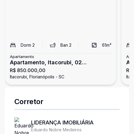
Dorm
2
Ban
2
61
m²
Apartamento
Apa
Apartamento, Itacorubi, 02
Ap
R$ 850.000,00
R$ 
Dormitórios/01 Suíte
Do
Itacorubi, Florianópolis - SC
Itac
Corretor
LIDERANÇA IMOBILIÁRIA
Eduardo Nobre Medeiros