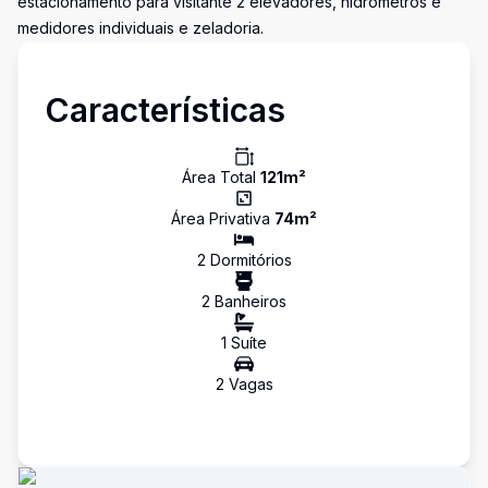
estacionamento para visitante 2 elevadores, hidrômetros e
medidores individuais e zeladoria.
Características
Área Total
121
m²
Área Privativa
74
m²
2
Dormitório
s
2
Banheiro
s
1
Suíte
2
Vaga
s