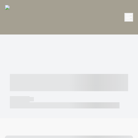
----- ----- -- ------ ---- ---- -- ----- -----
----- --- ------
----- -----
----- ----- -- ------ ---- ---- -- ----- ----- ----- --- ------