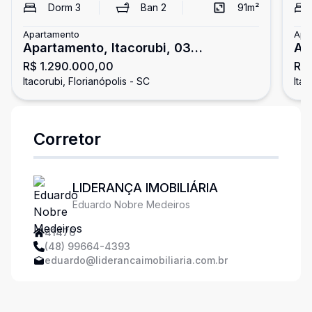
Dorm
3
Ban
2
91
m²
Apartamento
Apa
Apartamento, Itacorubi, 03
Ap
R$ 1.290.000,00
R$
Dormitórios/01 Suíte
Do
Itacorubi, Florianópolis - SC
Itac
Corretor
LIDERANÇA IMOBILIÁRIA
Eduardo Nobre Medeiros
41476
(48) 99664-4393
eduardo@liderancaimobiliaria.com.br