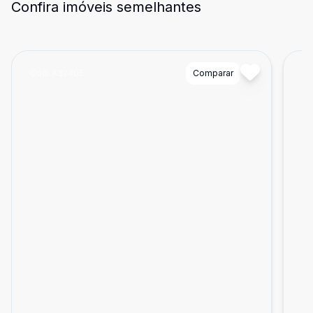
Confira imóveis semelhantes
Cód:
A32405
Comparar
Có