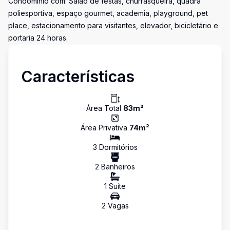
Condomínio com: Salão de festas, churrasqueira, quadra
poliesportiva, espaço gourmet, academia, playground, pet
place, estacionamento para visitantes, elevador, bicicletário e
portaria 24 horas.
Características
Área Total
83
m²
Área Privativa
74
m²
3
Dormitório
s
2
Banheiro
s
1
Suíte
2
Vaga
s