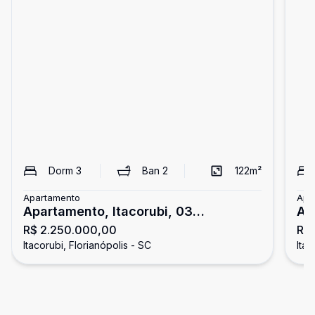
Dorm
3
Ban
2
122
m²
Apartamento
Apa
Apartamento, Itacorubi, 03
Ap
R$ 2.250.000,00
R$ 
Dormitórios/01 Suíte
Do
Itacorubi, Florianópolis - SC
Itac