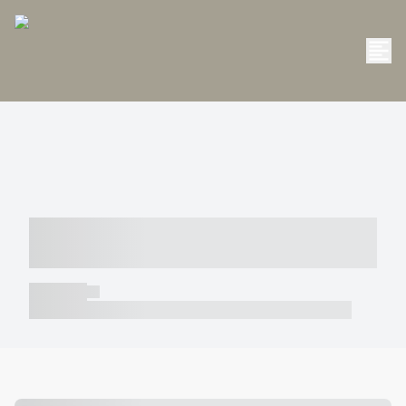
----- ----- -- ------ ---- ---- -- ----- -----
----- --- ------
----- -----
----- ----- -- ------ ---- ---- -- ----- ----- ----- --- ------