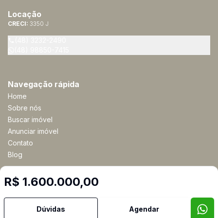
Locação
CRECI:
3350 J
(48) 3232-2490
(48) 98850-7415
Navegação rápida
Home
Sobre nós
Buscar imóvel
Anunciar imóvel
Contato
Blog
R$ 1.600.000,00
Imobiliária Certificada:
Selo de Tecnologia Loft
Dúvidas
Agendar