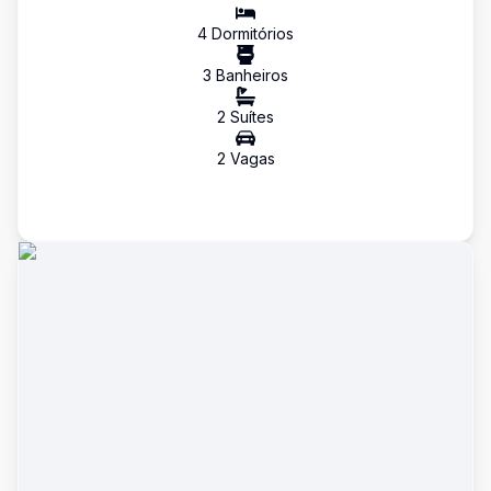
4
Dormitório
s
3
Banheiro
s
2
Suíte
s
2
Vaga
s