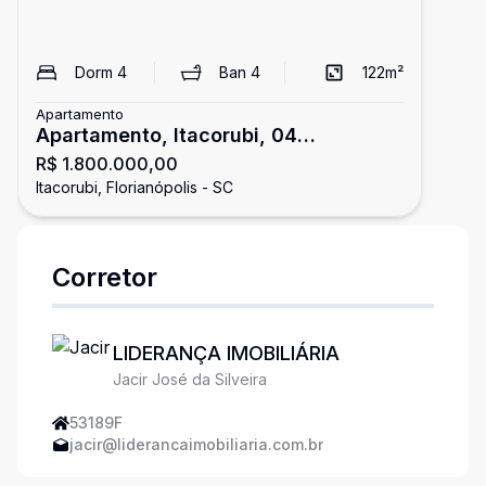
Dorm
4
Ban
4
122
m²
Apartamento
Apartamento, Itacorubi, 04
R$ 1.800.000,00
Dormitórios/02 Suítes
Itacorubi, Florianópolis - SC
Corretor
LIDERANÇA IMOBILIÁRIA
Jacir José da Silveira
53189F
jacir@liderancaimobiliaria.com.br