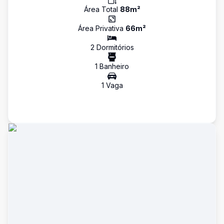
Área Total
88
m²
Área Privativa
66
m²
2
Dormitório
s
1
Banheiro
1
Vaga