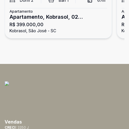
Dorm
2
Ban
1
67
m²
Apartamento
Apa
Apartamento, Kobrasol, 02
Ap
R$ 399.000,00
R$
Dormitórios
Do
Kobrasol, São José - SC
Kob
Vendas
CRECI:
3350 J