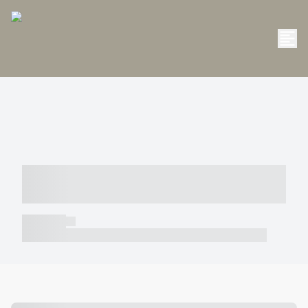
----- ----- -- ------ ---- ---- -- ----- -----
----- --- ------
----- -----
----- ----- -- ------ ---- ---- -- ----- ----- ----- --- ------