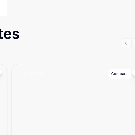
tes
Prev
Cód:
A32367
Comparar