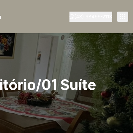
g
(48) 98499-2113
tório/01 Suíte