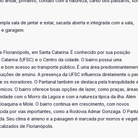
 andar, privativo, contato com a natureza, canto dos pássaros, sol
pla sala de jantar e estar, sacada aberta e integrada com a sala,
t e garagem.
de Florianópolis, em Santa Catarina. É conhecido por sua posição
a Catarina (UFSC) e o Centro da cidade. O bairro possui uma
s e bom acesso ao transporte público. É uma área predominantemen
tuições de ensino. A presença da UFSC influencia diretamente o perf
re os moradores. O Pantanal também se destaca pela tranquilidade 
micos. O bairro oferece boas opções de lazer, como praças, áreas
ximidade com o Morro da Lagoa e com a natureza típica da ilha. Além
o Joaquina e Mole. O bairro continua em crescimento, com novos
cida por vias importantes, como a Rodovia Admar Gonzaga. O Panta
ida. Seu clima é ameno e a paisagem é marcada por morros e vege
alizados de Florianópolis.