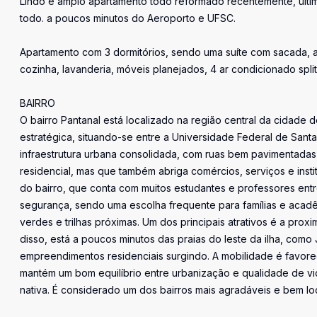
Lindo e amplo apartamento todo reformado recentemente, último
todo. a poucos minutos do Aeroporto e UFSC.
Apartamento com 3 dormitórios, sendo uma suíte com sacada, am
cozinha, lavanderia, móveis planejados, 4 ar condicionado spli
BAIRRO
O bairro Pantanal está localizado na região central da cidade 
estratégica, situando-se entre a Universidade Federal de Sant
infraestrutura urbana consolidada, com ruas bem pavimentada
residencial, mas que também abriga comércios, serviços e insti
do bairro, que conta com muitos estudantes e professores ent
segurança, sendo uma escolha frequente para famílias e acadê
verdes e trilhas próximas. Um dos principais atrativos é a pro
disso, está a poucos minutos das praias do leste da ilha, com
empreendimentos residenciais surgindo. A mobilidade é favore
mantém um bom equilíbrio entre urbanização e qualidade de v
nativa. É considerado um dos bairros mais agradáveis e bem loc