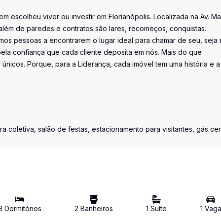
uem escolheu viver ou investir em Florianópolis. Localizada na Av. M
além de paredes e contratos são lares, recomeços, conquistas.
os pessoas a encontrarem o lugar ideal para chamar de seu, seja 
la confiança que cada cliente deposita em nós. Mais do que
únicos. Porque, para a Liderança, cada imóvel tem uma história e a
a coletiva, salão de festas, estacionamento para visitantes, gás cen
3
Dormitório
s
2
Banheiro
s
1
Suíte
1
Vag