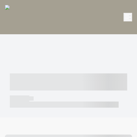
----- ----- -- ------ ---- ---- -- ----- -----
----- --- ------
----- -----
----- ----- -- ------ ---- ---- -- ----- ----- ----- --- ------