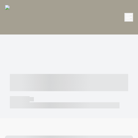
----- ----- -- ------ ---- ---- -- ----- -----
----- --- ------
----- -----
----- ----- -- ------ ---- ---- -- ----- ----- ----- --- ------