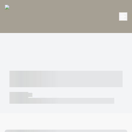
----- ----- -- ------ ---- ---- -- ----- -----
----- --- ------
----- -----
----- ----- -- ------ ---- ---- -- ----- ----- ----- --- ------