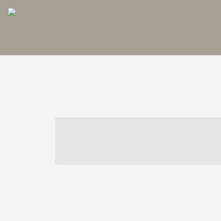
----- ----- -- -
- ------