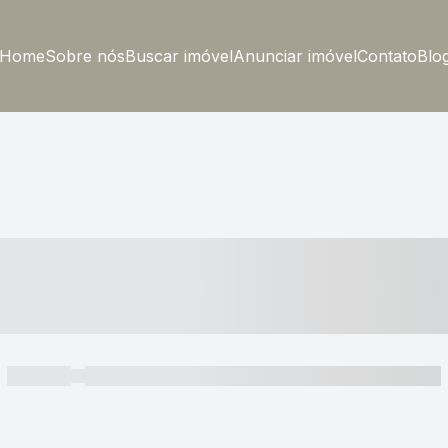
Home
Sobre nós
Buscar imóvel
Anunciar imóvel
Contato
Blo
----- ---- ---- -- ----
----- -----
----- ----- -- ------ ---- ---- -- ----- ----- ----- --- ------