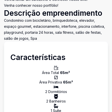
Venha conhecer nosso portfólio!
Descrição empreendimento
Condomínio com bicicletário, brinquedoteca, elevador,
espaço gourmet, estacionamento, interfone, piscina coletiva,
playground, portaria 24 horas, sala fitness, salão de festas,
salão de jogos, Spa
Características
Área Total
65
m²
Área Privativa
65
m²
2
Dormitório
s
2
Banheiro
s
1
Suíte