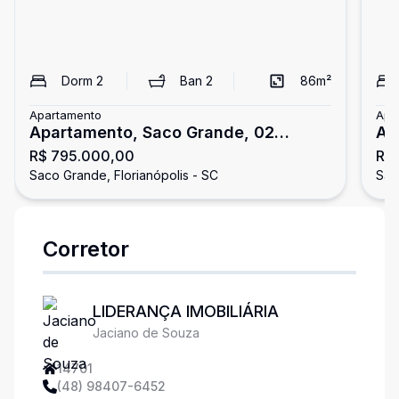
Dorm
2
Ban
2
86
m²
Apartamento
Apa
Apartamento, Saco Grande, 02
Ap
R$ 795.000,00
R$
Dormitórios/01 Suíte
Do
Saco Grande, Florianópolis - SC
Sac
Corretor
LIDERANÇA IMOBILIÁRIA
Jaciano de Souza
14701
(48) 98407-6452