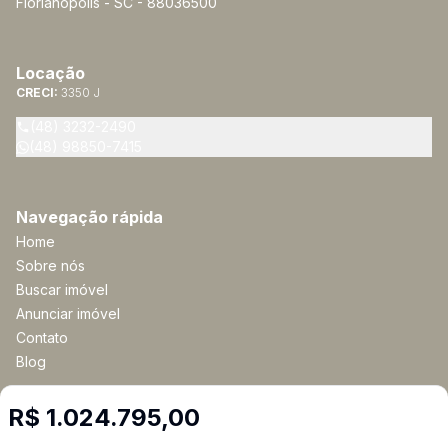
Florianópolis - SC - 88036500
Locação
CRECI:
3350 J
(48) 3232-2490
(48) 98850-7415
Navegação rápida
Home
Sobre nós
Buscar imóvel
Anunciar imóvel
Contato
Blog
R$ 1.024.795,00
Imobiliária Certificada: