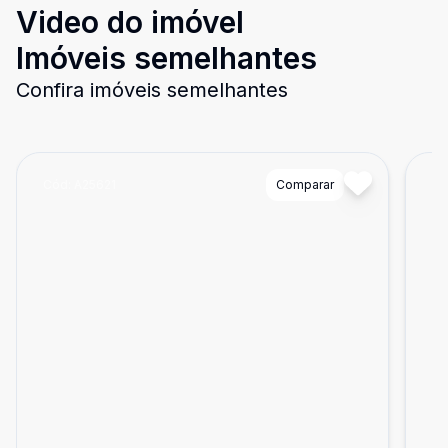
Video do imóvel
Imóveis semelhantes
Confira imóveis semelhantes
Cód:
A25621
Comparar
Có