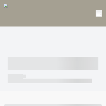
----- ----- -- ------ ---- ---- -- ----- -----
----- --- ------
----- -----
----- ----- -- ------ ---- ---- -- ----- ----- ----- --- ------