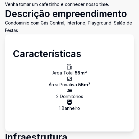
Venha tomar um cafezinho e conhecer nosso time.
Descrição empreendimento
Condomínio com Gás Central, Interfone, Playground, Salão de
Festas
Características
Área Total
55
m²
Área Privativa
55
m²
2
Dormitório
s
1
Banheiro
Infraestrutura