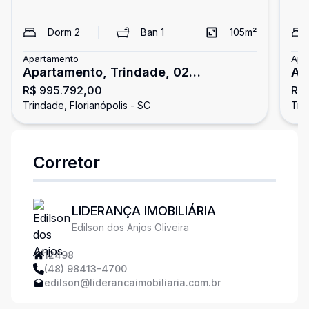
Dorm
2
Ban
1
105
m²
Apartamento
Apa
Apartamento, Trindade, 02
Ap
R$ 995.792,00
R$
dormitórios/01 suíte.
Do
Trindade, Florianópolis - SC
Tri
Corretor
LIDERANÇA IMOBILIÁRIA
Edilson dos Anjos Oliveira
12498
(48) 98413-4700
edilson@liderancaimobiliaria.com.br