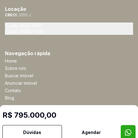
Locação
CRECI:
3350 J
(48) 3232-2490
(48) 98850-7415
Navegação rápida
Home
Sobre nós
Buscar imóvel
Anunciar imóvel
Contato
Blog
R$ 795.000,00
Imobiliária Certificada:
Selo de Tecnologia Loft
Dúvidas
Agendar