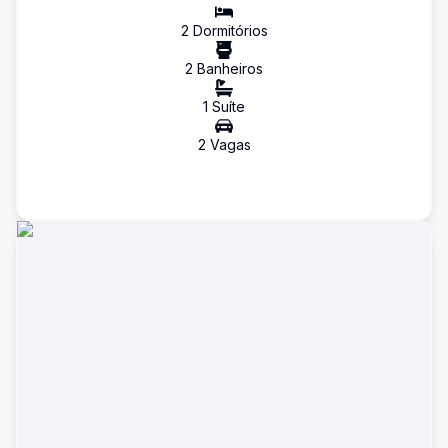
2
Dormitório
s
2
Banheiro
s
1
Suíte
2
Vaga
s