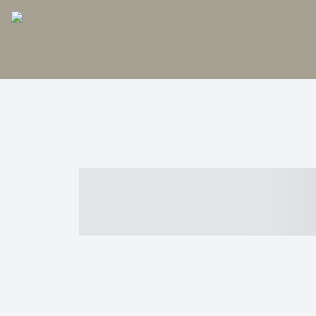
----- ----- -- -
- ------