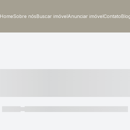
Home
Sobre nós
Buscar imóvel
Anunciar imóvel
Contato
Blo
----- ---- ---- -- ----
----- -----
----- ----- -- ------ ---- ---- -- ----- ----- ----- --- ------