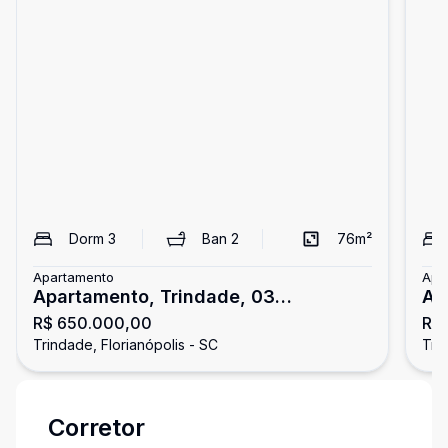
Dorm
3
Ban
2
76
m²
Apartamento
Apa
Apartamento, Trindade, 03
Ap
R$ 650.000,00
R$
Dormitórios
Do
Trindade, Florianópolis - SC
Tri
Corretor