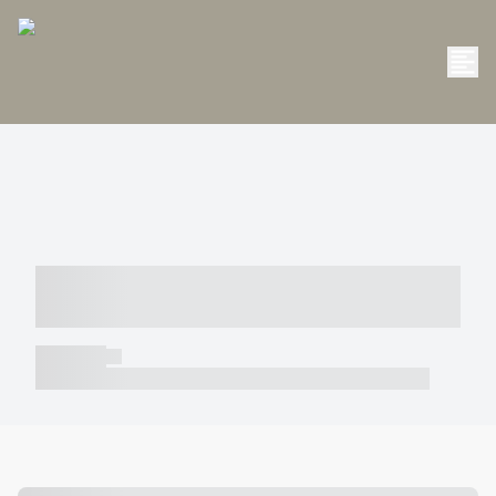
----- ----- -- ------ ---- ---- -- ----- -----
----- --- ------
----- -----
----- ----- -- ------ ---- ---- -- ----- ----- ----- --- ------