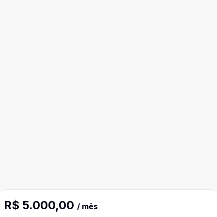
Mais informações
R$ 5.000,00
/ mês