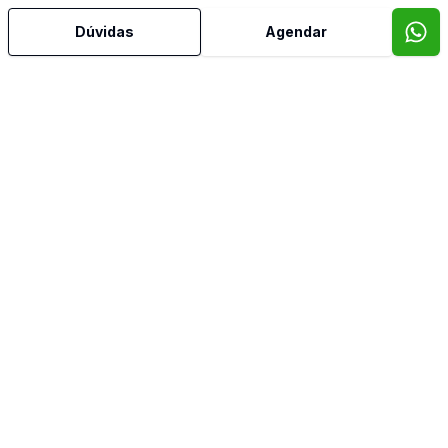
Dúvidas
Agendar
Água Quente
Ar Condicionado
Área de Serviço
Armários Embutidos
Banheiro Social
Churrasqueira
Cozinha Planejada
Dormitório com Armários