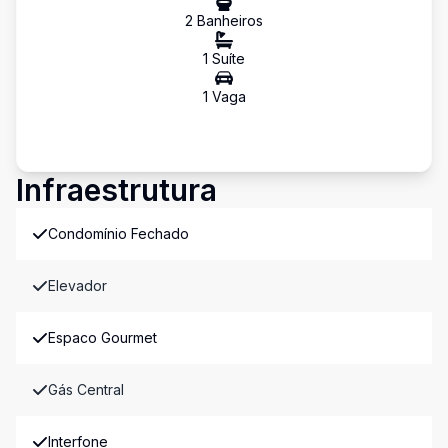
2
Banheiro
s
1
Suíte
1
Vaga
Infraestrutura
Condomínio Fechado
Elevador
Espaco Gourmet
Gás Central
Interfone