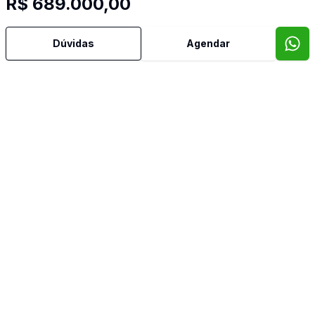
R$ 689.000,00
Dúvidas
Agendar
Mais informações
Área de Serviço
Armários Embutidos
Banheiro Social
Cozinha Planejada
Dormitório com Armários