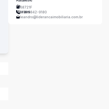
68721F
(48) 9842-9180
leandro@liderancaimobiliaria.com.br