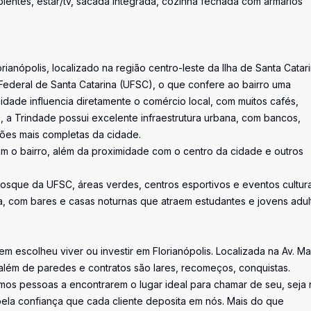
bientes, estar/tv, sacada integrada, cozinha fechada com armários
anópolis, localizado na região centro-leste da Ilha de Santa Catari
Federal de Santa Catarina (UFSC), o que confere ao bairro uma
dade influencia diretamente o comércio local, com muitos cafés,
so, a Trindade possui excelente infraestrutura urbana, com bancos,
iões mais completas da cidade.
zam o bairro, além da proximidade com o centro da cidade e outros
Bosque da UFSC, áreas verdes, centros esportivos e eventos cultura
a, com bares e casas noturnas que atraem estudantes e jovens adul
uem escolheu viver ou investir em Florianópolis. Localizada na Av. M
além de paredes e contratos são lares, recomeços, conquistas.
os pessoas a encontrarem o lugar ideal para chamar de seu, seja 
la confiança que cada cliente deposita em nós. Mais do que