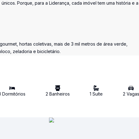
únicos. Porque, para a Liderança, cada imóvel tem uma história e a
ourmet, hortas coletivas, mais de 3 mil metros de área verde,
oco, zeladoria e bicicletário.
3
Dormitório
s
2
Banheiro
s
1
Suíte
2
Vaga