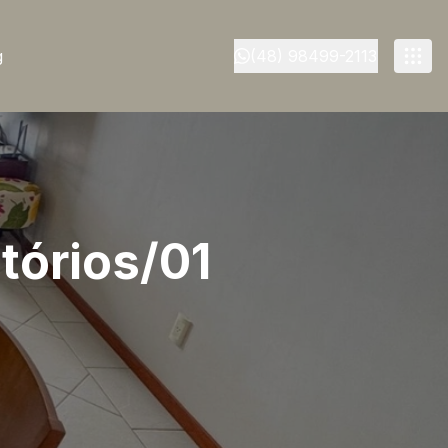
g
(48) 98499-2113
tórios/01