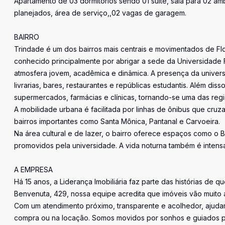
Apartamento de 03 dormitorios sendo 01 suíte, sala para 02 am
planejados, área de serviço,,02 vagas de garagem.
BAIRRO
Trindade é um dos bairros mais centrais e movimentados de Flori
conhecido principalmente por abrigar a sede da Universidade 
atmosfera jovem, acadêmica e dinâmica. A presença da universi
livrarias, bares, restaurantes e repúblicas estudantis. Além dis
supermercados, farmácias e clínicas, tornando-se uma das reg
A mobilidade urbana é facilitada por linhas de ônibus que cru
bairros importantes como Santa Mônica, Pantanal e Carvoeira.
Na área cultural e de lazer, o bairro oferece espaços como o 
promovidos pela universidade. A vida noturna também é intens
A EMPRESA
Há 15 anos, a Liderança Imobiliária faz parte das histórias de q
Benvenuta, 429, nossa equipe acredita que imóveis vão muito 
Com um atendimento próximo, transparente e acolhedor, ajudam
compra ou na locação. Somos movidos por sonhos e guiados pe