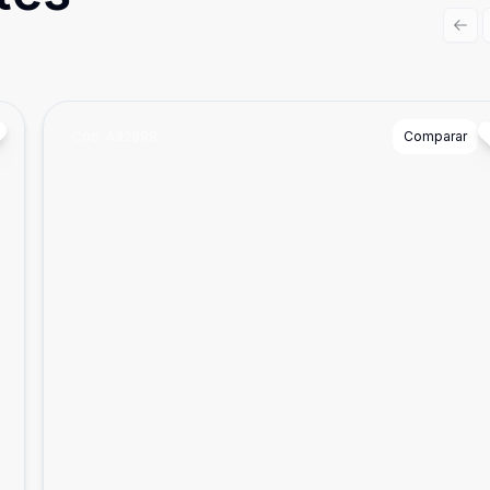
Prev
Cód:
A32398
Comparar