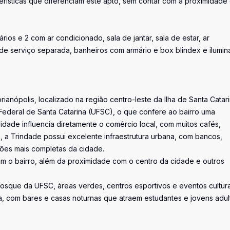
erísticas que diferenciam este apto, sem contar com a proximidade
ios e 2 com ar condicionado, sala de jantar, sala de estar, ar
de serviço separada, banheiros com armário e box blindex e ilumi
anópolis, localizado na região centro-leste da Ilha de Santa Catari
Federal de Santa Catarina (UFSC), o que confere ao bairro uma
dade influencia diretamente o comércio local, com muitos cafés,
so, a Trindade possui excelente infraestrutura urbana, com bancos,
iões mais completas da cidade.
zam o bairro, além da proximidade com o centro da cidade e outros
Bosque da UFSC, áreas verdes, centros esportivos e eventos cultura
a, com bares e casas noturnas que atraem estudantes e jovens adul