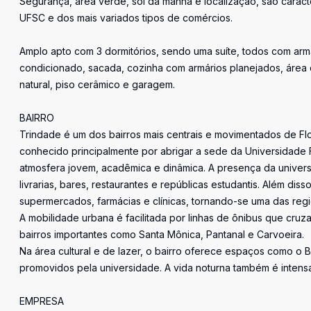
Segurança, área verde, sol da manhã e localização, são caract
UFSC e dos mais variados tipos de comércios.
Amplo apto com 3 dormitórios, sendo uma suíte, todos com armár
condicionado, sacada, cozinha com armários planejados, área 
natural, piso cerâmico e garagem.
BAIRRO
Trindade é um dos bairros mais centrais e movimentados de Flori
conhecido principalmente por abrigar a sede da Universidade 
atmosfera jovem, acadêmica e dinâmica. A presença da universi
livrarias, bares, restaurantes e repúblicas estudantis. Além dis
supermercados, farmácias e clínicas, tornando-se uma das reg
A mobilidade urbana é facilitada por linhas de ônibus que cru
bairros importantes como Santa Mônica, Pantanal e Carvoeira.
Na área cultural e de lazer, o bairro oferece espaços como o 
promovidos pela universidade. A vida noturna também é intens
EMPRESA