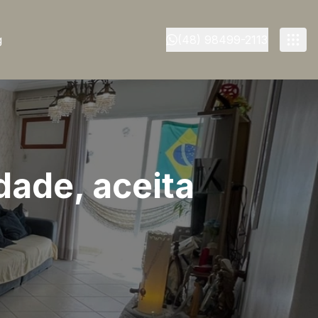
g
(48) 98499-2113
dade, aceita