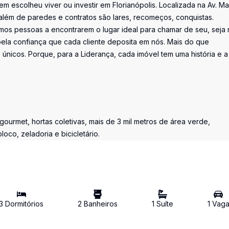
uem escolheu viver ou investir em Florianópolis. Localizada na Av. M
além de paredes e contratos são lares, recomeços, conquistas.
os pessoas a encontrarem o lugar ideal para chamar de seu, seja 
la confiança que cada cliente deposita em nós. Mais do que
únicos. Porque, para a Liderança, cada imóvel tem uma história e a
ourmet, hortas coletivas, mais de 3 mil metros de área verde,
oco, zeladoria e bicicletário.
3
Dormitório
s
2
Banheiro
s
1
Suíte
1
Vag