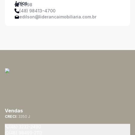
12498
(48) 98413-4700
edilson@liderancaimobiliaria.com.br
Vendas
CRECI:
3350 J
(48) 3232-2490
(48) 98499-2113