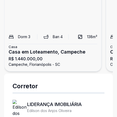
Dorm
3
Ban
4
138
m²
Casa
Cas
Casa em Loteamento, Campeche
Ca
R$ 1.440.000,00
R$ 
Va
Campeche, Florianópolis - SC
Cam
Corretor
LIDERANÇA IMOBILIÁRIA
Edilson dos Anjos Oliveira