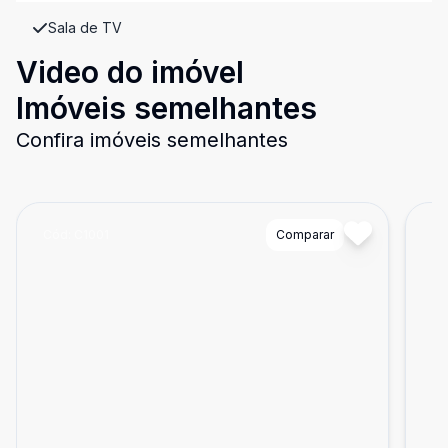
Sala de TV
Video do imóvel
Imóveis semelhantes
Confira imóveis semelhantes
Cód:
C1001
Comparar
Có