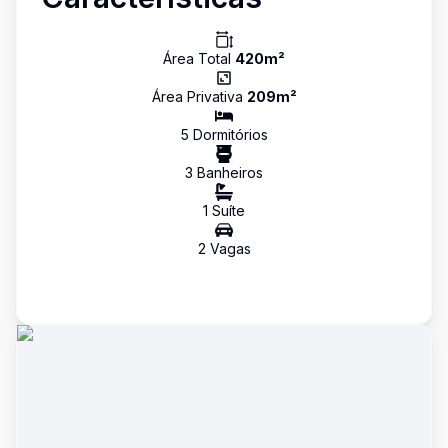
Área Total
420
m²
Área Privativa
209
m²
5
Dormitório
s
3
Banheiro
s
1
Suíte
2
Vaga
s