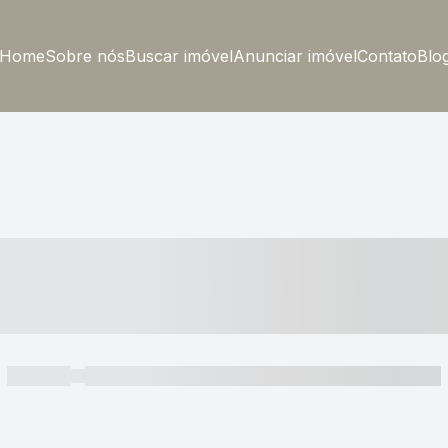
Home
Sobre nós
Buscar imóvel
Anunciar imóvel
Contato
Blo
----- ---- ---- -- ----
----- -----
----- ----- -- ------ ---- ---- -- ----- ----- ----- --- ------