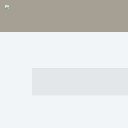
----- ----- -- -
- ------