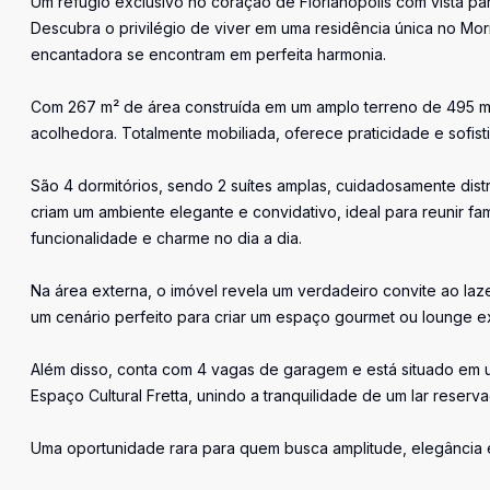
Um refúgio exclusivo no coração de Florianópolis com vista pa
Descubra o privilégio de viver em uma residência única no Mor
encantadora se encontram em perfeita harmonia.
Com 267 m² de área construída em um amplo terreno de 495 m²
acolhedora. Totalmente mobiliada, oferece praticidade e sofis
São 4 dormitórios, sendo 2 suítes amplas, cuidadosamente dist
criam um ambiente elegante e convidativo, ideal para reunir f
funcionalidade e charme no dia a dia.
Na área externa, o imóvel revela um verdadeiro convite ao lazer
um cenário perfeito para criar um espaço gourmet ou lounge 
Além disso, conta com 4 vagas de garagem e está situado em u
Espaço Cultural Fretta, unindo a tranquilidade de um lar reserv
Uma oportunidade rara para quem busca amplitude, elegância e