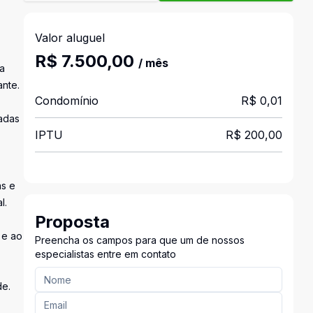
Valor aluguel
R$ 7.500,00
/ mês
a
ante.
Condomínio
R$ 0,01
radas
IPTU
R$ 200,00
as e
l.
Proposta
 e ao
Preencha os campos para que um de nossos
especialistas entre em contato
de.