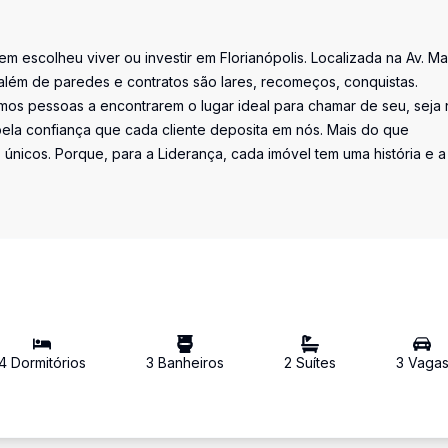
uem escolheu viver ou investir em Florianópolis. Localizada na Av. M
além de paredes e contratos são lares, recomeços, conquistas.
os pessoas a encontrarem o lugar ideal para chamar de seu, seja 
la confiança que cada cliente deposita em nós. Mais do que
únicos. Porque, para a Liderança, cada imóvel tem uma história e a
4
Dormitório
s
3
Banheiro
s
2
Suíte
s
3
Vaga