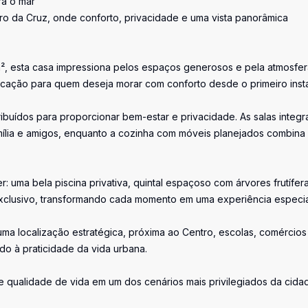
ra o mar
ro da Cruz, onde conforto, privacidade e uma vista panorâmica
, esta casa impressiona pelos espaços generosos e pela atmosfer
ticação para quem deseja morar com conforto desde o primeiro inst
ribuídos para proporcionar bem-estar e privacidade. As salas integ
amília e amigos, enquanto a cozinha com móveis planejados combina
: uma bela piscina privativa, quintal espaçoso com árvores frutífer
exclusivo, transformando cada momento em uma experiência especia
ma localização estratégica, próxima ao Centro, escolas, comércios
ado à praticidade da vida urbana.
 qualidade de vida em um dos cenários mais privilegiados da cida