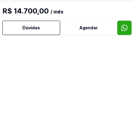
R$ 14.700,00
/ mês
Imóveis semelhantes
Dúvidas
Agendar
Confira imóveis semelhantes
Cód:
LC780
Comparar