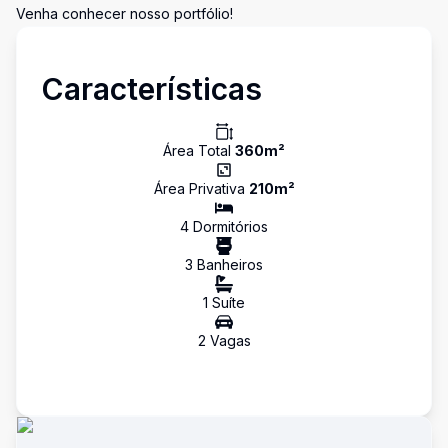
Venha conhecer nosso portfólio!
Características
Área Total
360
m²
Área Privativa
210
m²
4
Dormitório
s
3
Banheiro
s
1
Suíte
2
Vaga
s