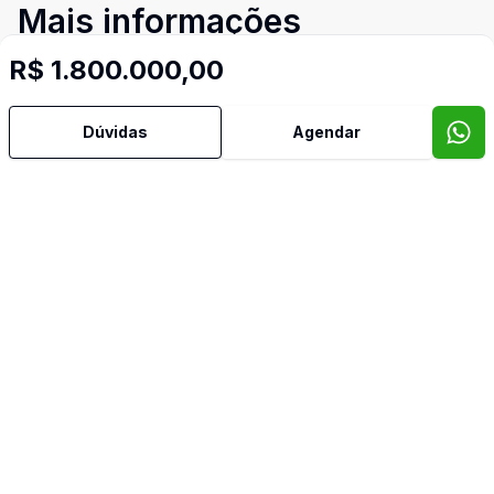
Mais informações
R$ 1.800.000,00
Água Quente
Dúvidas
Agendar
Armários Embutidos
Banheiro Social
Churrasqueira
Copa Cozinha
Quintal
Sacada
Sala de Jantar