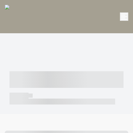
----- ----- -- ------ ---- ---- -- ----- -----
----- --- ------
----- -----
----- ----- -- ------ ---- ---- -- ----- ----- ----- --- ------